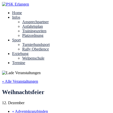
Home
Infos
Ansprechpartner
Anfahrtsplan
Trainingszeiten
Platzordnung
Sport
Turnierhundsport
Rally Obedience
Erziehung
Welpenschule
Termine
« Alle Veranstaltungen
Weihnachtsfeier
12. Dezember
«
Adventskranzbinden