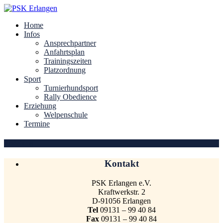
Home
Infos
Ansprechpartner
Anfahrtsplan
Trainingszeiten
Platzordnung
Sport
Turnierhundsport
Rally Obedience
Erziehung
Welpenschule
Termine
Erziehung
Kontakt
PSK Erlangen e.V.
Kraftwerkstr. 2
D-91056 Erlangen
Tel
09131 – 99 40 84
Fax
09131 – 99 40 84